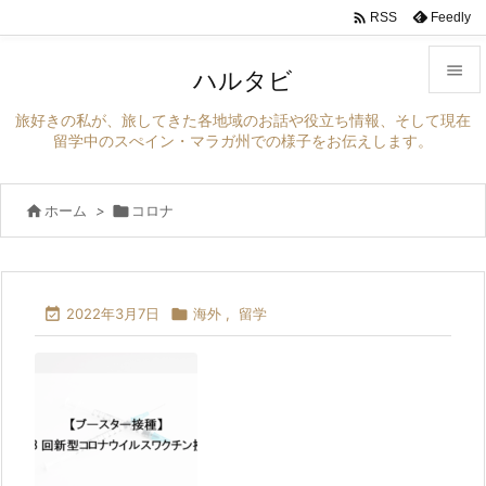

Feedly
RSS

ハルタビ

旅好きの私が、旅してきた各地域のお話や役立ち情報、そして現在
メニュ
留学中のスぺイン・マラガ州での様子をお伝えします。

サイド

ホーム
>

コロナ

前へ

次へ

2022年3月7日

海外
,
留学

検索