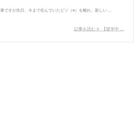
) 私事ですが先日、今まで住んでいたピソ（※）を離れ、新しい ...
記事を読む
【留学中 ...