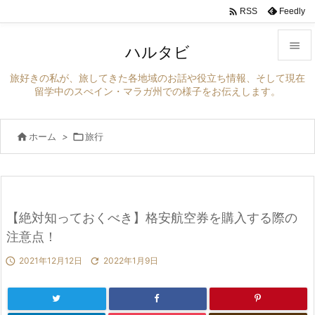

Feedly
RSS

ハルタビ

旅好きの私が、旅してきた各地域のお話や役立ち情報、そして現在
メニュ
留学中のスぺイン・マラガ州での様子をお伝えします。

サイド

ホーム
>

旅行

前へ

次へ
【絶対知っておくべき】格安航空券を購入する際の

検索
注意点！

2021年12月12日

2022年1月9日