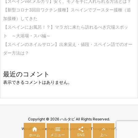
【スペインver.メルカリ】安く、モノを手に入れられる方法とは？
【新型コロナ3回目ワクチン接種】スぺインでブースター接種（追
加接種）してきた
【スペインにお風呂！？】マラガに来たら訪れるべき穴場スポッ
ト ～大浴場・スパ編～
【スペインのネイルサロン】出来栄え・値段・スペイン語でのオー
ダー方法は？
最近のコメント
表示できるコメントはありません。
Copyright ©
2026
ハルタビ
All Rights Reserved.




WordPress Luxeritas Theme is provided by "
Thought is free
".
メニュー
SNS
上へ
ホーム